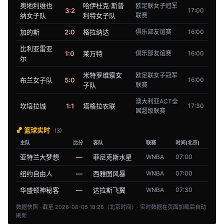
主队
比分
客队
联赛
(北京)
奥地利维也
哈伊杜克·斯普
欧足联女子冠军
3:2
17:00
纳女子队
利特女子队
联赛
加的斯
2:0
格拉纳达
俱乐部友谊赛
16:00
比利亚雷亚
1:0
莱万特
俱乐部友谊赛
16:00
尔
米特罗维察女
欧足联女子冠军
布兰女子队
5:0
16:00
子队
联赛
澳大利亚ACT全
坎培拉城
1:1
塔格拉农联
17:30
国超级联赛
🏀 篮球实时
(3)
主队
比分
客队
联赛
时间(北京)
亚特兰大梦想
—
菲尼克斯水星
WNBA
07:00
纽约自由人
—
西雅图风暴
WNBA
07:00
华盛顿神秘客
—
达拉斯飞翼
WNBA
07:30
数据快照 · 截至 2026-08-05 18:28（北京时间）· 实时数据在页面加载后自动