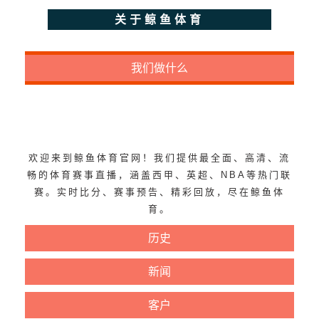
关于鲸鱼体育
我们做什么
欢迎来到鲸鱼体育官网！我们提供最全面、高清、流
畅的体育赛事直播，涵盖西甲、英超、NBA等热门联
赛。实时比分、赛事预告、精彩回放，尽在鲸鱼体
育。
历史
新闻