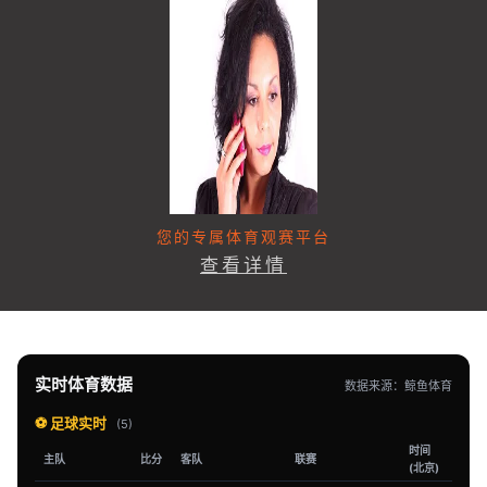
您的专属体育观赛平台
查看详情
实时体育数据
数据来源：鲸鱼体育
⚽ 足球实时
(5)
时间